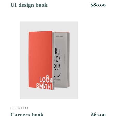
$
80.00
UI design book
LIFESTYLE
$
65.00
Careers book