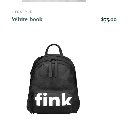
LIFESTYLE
$
75.00
White book